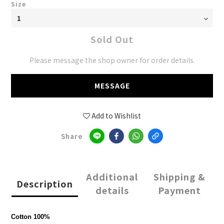
Size
Sold Out
Please message the shop owner for order details.
MESSAGE
Add to Wishlist
Share
Additional
Shipping &
Description
details
Payment
Cotton 100%