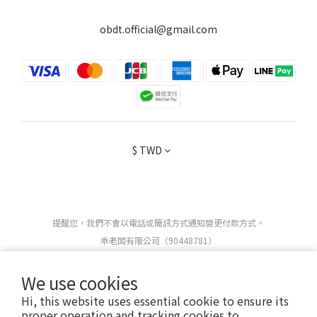
obdt.official@gmail.com
$
TWD
提醒您，我們不會以電話或簡訊方式通知變更付款方式。
乖老闆有限公司（90448781）
We use cookies
Copyright 2025 ©
OBEDIENT
ALL RIGHTS RESERVED.
Hi, this website uses essential cookie to ensure its
proper operation and tracking cookies to