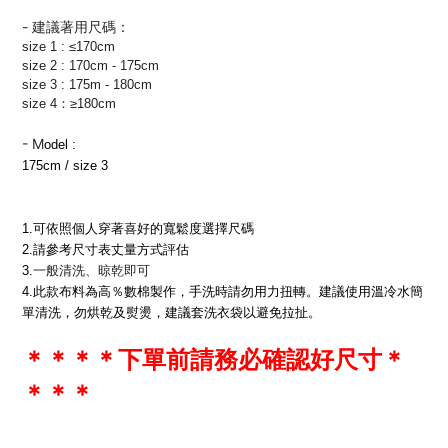
- 建議著用尺碼：
size
1 : ≤170cm
size 2 : 170cm - 175cm
size 3 : 175m - 180cm
size 4：≥180cm
-
M
odel :
175cm / size 3
1.可依照個人穿著喜好的寬鬆度選擇尺碼
2.請參考尺寸表丈量方式評估
3.
一般清洗、晾乾即可
4.此款布料為高％數棉製作，手洗時請勿用力扭轉。建議使用溫冷水簡
單清洗，勿烘乾及熨燙，建議套洗衣袋以避免拉扯。
＊
＊
＊
＊下單前請務必確認好尺寸
＊
＊
＊
＊