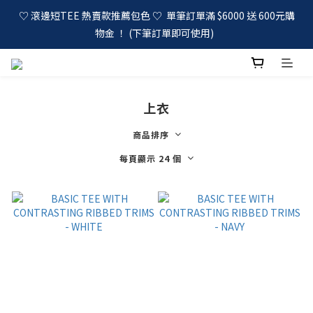
♡ 滾邊短TEE 熱賣款推薦包色 ♡  單筆訂單滿 $6000 送 600元購
物金 ！ (下筆訂單即可使用)  
上衣
商品排序
每頁顯示 24 個