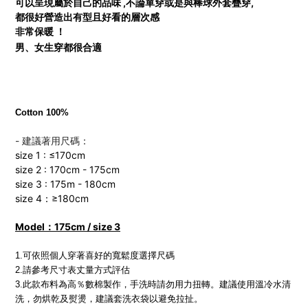
可以呈現屬於自己的品味 ,不論單穿或是
與棒球外套疊穿,
都很好
營造出有型且好看的層次感
非常保暖 ！
男、女生穿都很合適
Cotton 100%
- 建議著用尺碼：
size 1 : ≤170cm
size 2 : 170cm - 175cm
size 3 : 175m - 180cm
size 4：≥180cm
Model：175cm / size 3
1.可依照個人穿著喜好的寬鬆度選擇尺碼
2.請參考尺寸表丈量方式評估
3.此款布料為高％數棉製作，手洗時請勿用力扭轉。建議使用溫冷水清
洗，勿烘乾及熨燙，建議套洗衣袋以避免拉扯。