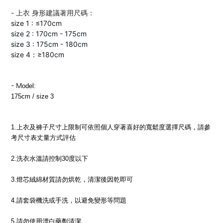
- 上衣 身形建議著用尺碼：
size 1 : ≤170cm
size 2 : 170cm - 175cm
size 3 : 175cm - 180cm
size 4：≥180cm
-
M
odel: 
175cm / size 3
1.上衣及褲
子尺寸上限制
可依照個人穿著喜好的寬鬆度選擇尺碼，
請參
考尺寸表丈量方式評估
2.洗衣水溫請控制30度以下
3.燈芯絨綿材質請勿烘乾，清潔後因乾即可
4.
請套袋機洗或手洗，以避免變形等問題
5.請勿使用漂白藥劑清潔