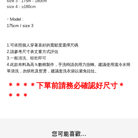
size 3 : 175m - 180cm
size 4：≥180cm
-
M
odel : 
175cm / size 3
1.可依照個人穿著喜好的寬鬆度選擇尺碼
2.請參考尺寸表丈量方式評估
3.
一般清洗、晾乾即可
4.此款布料為高％數棉製作，手洗時請勿用力扭轉。建議使用溫冷水簡
單清洗，勿烘乾及熨燙，建議套洗衣袋以避免拉扯。
＊
＊
＊
＊下單前請務必確認好尺寸
＊
＊
＊
＊
您可能喜歡...